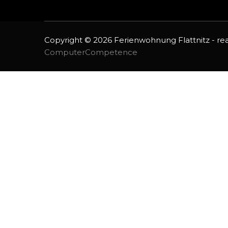
Copyright ©
2026
Ferienwohnung Flattnitz - real
ComputerCompetence